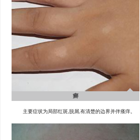
癣
主要症状为局部红斑,脱屑,有清楚的边界并伴瘙痒。