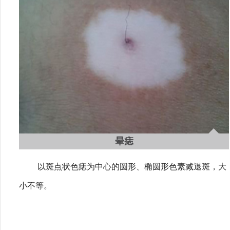
晕痣
以斑点状色痣为中心的圆形、椭圆形色素减退斑，大
小不等。